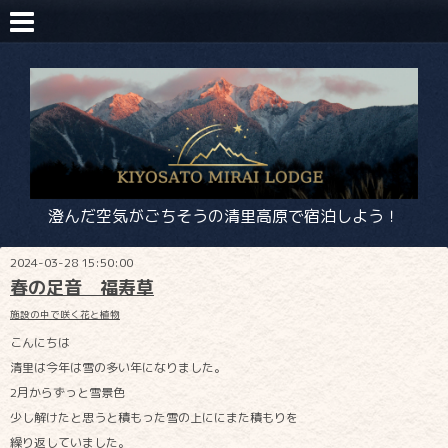
澄んだ空気がごちそうの清里高原で宿泊しよう！
2024-03-28 15:50:00
春の足音 福寿草
施設の中で咲く花と植物
こんにちは
清里は今年は雪の多い年になりました。
2月からずっと雪景色
少し解けたと思うと積もった雪の上ににまた積もりを
繰り返していました。