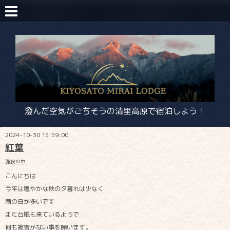
澄んだ空気がごちそうの清里高原で宿泊しよう！
2024-10-30 15:59:00
紅葉
施設の中
こんにちは
今年は穏やかな秋の夕暮れは少なく
雨の日が多いです
また台風も来ているようで
何も被害がない事を願います。