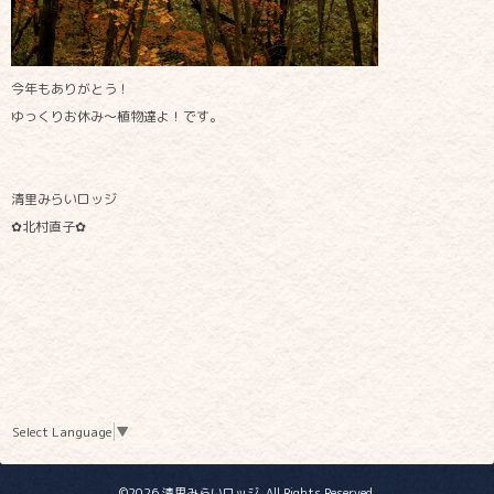
今年もありがとう！
ゆっくりお休み～植物達よ！です。
清里みらいロッジ
✿北村直子✿
Select Language
▼
©2026
清里みらいロッジ
. All Rights Reserved.