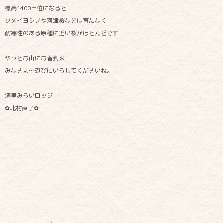
標高1400ｍ位になると
ソメイヨシノや河津桜などは育たなく
耐寒性のある原種に近い桜がほとんどです
やっとお山にお春到来
みなさま～遊びにいらしてくださいね。
清里みらいロッジ
✿北村直子✿