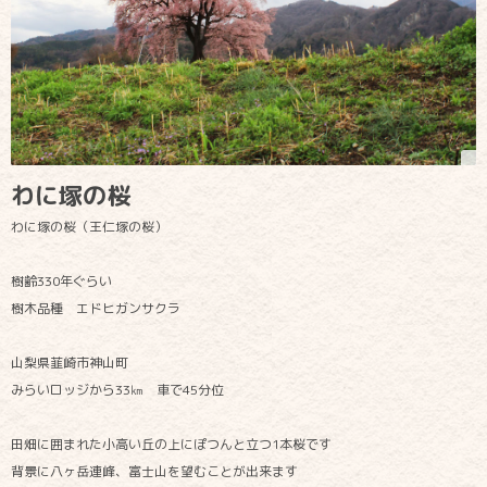
わに塚の桜
わに塚の桜（王仁塚の桜）
樹齢330年ぐらい
樹木品種 エドヒガンサクラ
山梨県韮崎市神山町
みらいロッジから33㎞ 車で45分位
田畑に囲まれた小高い丘の上にぽつんと立つ1本桜です
背景に八ヶ岳連峰、富士山を望むことが出来ます