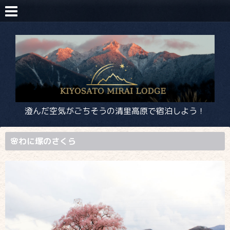
澄んだ空気がごちそうの清里高原で宿泊しよう！
🌸わに塚のさくら