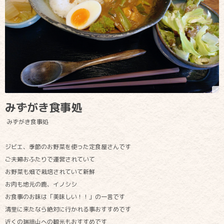
みずがき食事処
みずがき食事処
ジビエ、季節のお野菜を使った定食屋さんです
ご夫婦おふたりで運営されていて
お野菜も畑で栽培されていて新鮮
お肉も地元の鹿、イノシシ
お食事のお味は「美味しい！！」の一言です
清里に来たなら絶対に行かれる事おすすめです
近くの瑞牆山への観光もおすすめです